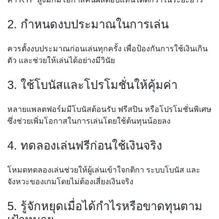
2. กำหนดงบประมาณในการเล่น
ควรตั้งงบประมาณก่อนเล่นทุกครั้ง เพื่อป้องกันการใช้เงินเกิน
ตัว และช่วยให้เล่นได้อย่างมีวินัย
3. ใช้โบนัสและโปรโมชั่นให้คุ้มค่า
หลายแพลตฟอร์มมีโบนัสต้อนรับ ฟรีสปิน หรือโปรโมชั่นพิเศษ
ซึ่งช่วยเพิ่มโอกาสในการเล่นโดยใช้ต้นทุนน้อยลง
4. ทดลองเล่นฟรีก่อนใช้เงินจริง
โหมดทดลองเล่นช่วยให้ผู้เล่นเข้าใจกติกา ระบบโบนัส และ
จังหวะของเกมโดยไม่ต้องเสี่ยงเงินจริง
5. รู้จักหยุดเมื่อได้กำไรหรือขาดทุนตาม