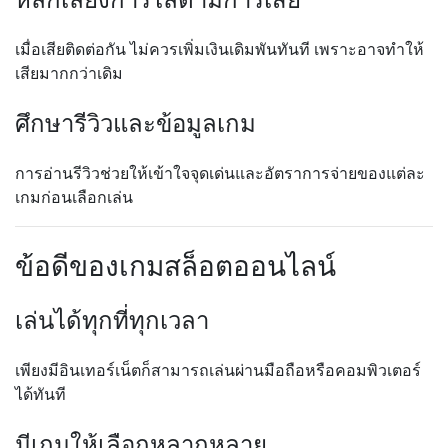
เมื่อเสียติดต่อกัน ไม่ควรเพิ่มเงินเดิมพันทันที เพราะอาจทำให้
เสียมากกว่าเดิม
ศึกษารีวิวและข้อมูลเกม
การอ่านรีวิวช่วยให้เข้าใจจุดเด่นและอัตราการจ่ายของแต่ละ
เกมก่อนเลือกเล่น
ข้อดีของเกมสล็อตออนไลน์
เล่นได้ทุกที่ทุกเวลา
เพียงมีอินเทอร์เน็ตก็สามารถเล่นผ่านมือถือหรือคอมพิวเตอร์
ได้ทันที
มีเกมให้เลือกหลากหลาย