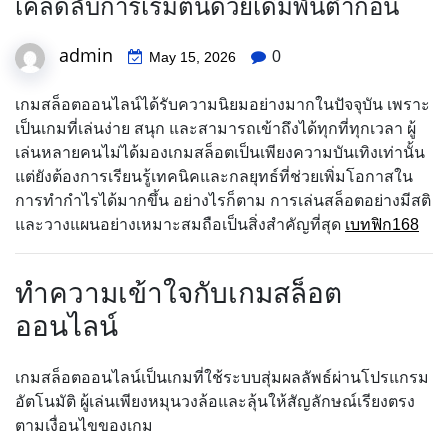
เคล็ดลับการเริ่มต้นด้วยเดิมพันต่ำก่อน
admin
0
May 15, 2026
เกมสล็อตออนไลน์ได้รับความนิยมอย่างมากในปัจจุบัน เพราะ
เป็นเกมที่เล่นง่าย สนุก และสามารถเข้าถึงได้ทุกที่ทุกเวลา ผู้
เล่นหลายคนไม่ได้มองเกมสล็อตเป็นเพียงความบันเทิงเท่านั้น
แต่ยังต้องการเรียนรู้เทคนิคและกลยุทธ์ที่ช่วยเพิ่มโอกาสใน
การทำกำไรได้มากขึ้น อย่างไรก็ตาม การเล่นสล็อตอย่างมีสติ
และวางแผนอย่างเหมาะสมถือเป็นสิ่งสำคัญที่สุด
เบทฟิก168
ทำความเข้าใจกับเกมสล็อต
ออนไลน์
เกมสล็อตออนไลน์เป็นเกมที่ใช้ระบบสุ่มผลลัพธ์ผ่านโปรแกรม
อัตโนมัติ ผู้เล่นเพียงหมุนวงล้อและลุ้นให้สัญลักษณ์เรียงตรง
ตามเงื่อนไขของเกม