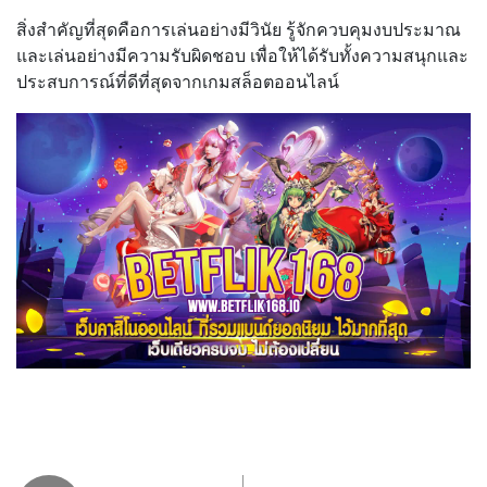
สิ่งสำคัญที่สุดคือการเล่นอย่างมีวินัย รู้จักควบคุมงบประมาณ
และเล่นอย่างมีความรับผิดชอบ เพื่อให้ได้รับทั้งความสนุกและ
ประสบการณ์ที่ดีที่สุดจากเกมสล็อตออนไลน์